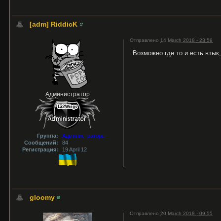
[adm] RiddicK
Отправлено
14 March 2018 - 23:59
Возможно где то и есть втык
Администратор
Группа:
Администраторы
Сообщений:
84
Регистрация:
19 April 12
gloomy
Отправлено
20 March 2018 - 09:55