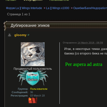
Форум La ][ Wings Interlude
>
La ][ Wings x1000
>
Ошибки/Баги/Недоработ
Страница 1 из 1
Дублирование эпиков
gloomy
Отправлено
14 March 2018 - 08:59
Итак, в некоторых темах дан
баюма (со второго бижа не па
Per aspera ad astra
Продвинутый пользователь
Группа:
Пользователи
Сообщений:
36
Регистрация:
03 March 18