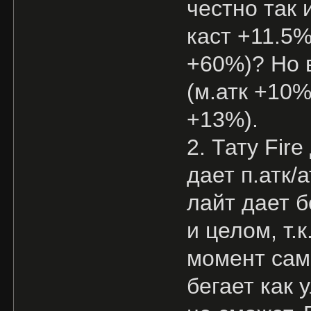
честно так 
каст +11.5%
+60%)? Но в
(м.атк +10%
+13%).
2. Тату Fir
дает п.атк/
лайт дает б
и целом, т.к
момент самы
бегает как 