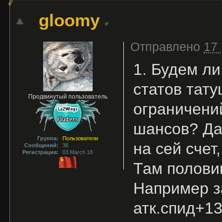
gloomy
Отправлено
17 
1. Будем л
статов тату
Продвинутый пользователь
ограничений
шансов? Да
Группа:
Пользователи
на сей счет
Сообщений:
36
Регистрация:
03 March 18
Там полови
Например за
атк.спид+13