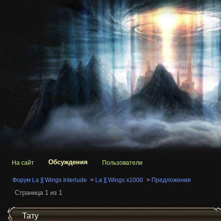
Обсуждения
На сайт
Пользователи
Форум La ][ Wings Interlude
>
La ][ Wings x1000
>
Предложения
Страница 1 из 1
Тату