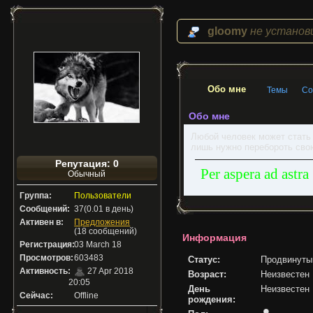
gloomy
не установ
Обо мне
Темы
Со
Обо мне
Любой человек может стать 
лишь нужно перебороть свою
Репутация: 0
Per aspera ad astra
Обычный
Группа:
Пользователи
Сообщений:
37(0.01 в день)
Активен в:
Предложения
(18 сообщений)
Информация
Регистрация:
03 March 18
Просмотров:
603483
Статус:
Продвинуты
Активность:
27 Apr 2018
Возраст:
Неизвестен
20:05
День
Неизвестен
Сейчас:
Offline
рождения: