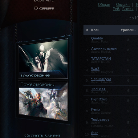
Общая
|
Онлайн
|
Т
Рейд Боссы
|
..:: x
#
Клан
Уровень
Quality
1.
8
Лидер: Fanat
Администрация
2.
8
Лидер: RiddicK
TATAPCTAH
3.
6
Лидер: ILDUS
WarZ
4.
6
Лидер: HakypeH
ЧернаяРука
5.
6
Лидер: LaRoche
TheBesT
6.
6
Лидер: KyCT
FightClub
7.
5
Лидер: Godzi
Fenix
8.
5
Лидер: Sentinel
TopLeague
9.
5
Лидер:
GoodDayToDone
Star
10.
5
Лидер: Anime