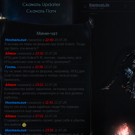
RainbowLife
11.
5
Лидер: xam
MDK
12.
5
Лидер: MDK
Bobriki
13.
5
Лидер: TheCrow
stfu
14.
5
Лидер: OnlyOne
Мерценариес
15.
5
Лидер: п_р_о---р_о_к
Doom
16.
5
Лидер: GrooveStreet
КАРТЕЛЬ
17.
5
Лидер: Kica
Elisium
18.
5
Лидер: EleanoRa
FBI
19.
5
Лидер: ioi
sQuaD
20.
5
Лидер: IIo
VIRIuM
21.
5
Лидер: KoLIPsO
LAR
22.
5
Лидер: LAR
beli
23.
5
Лидер: belisar
TheGAME