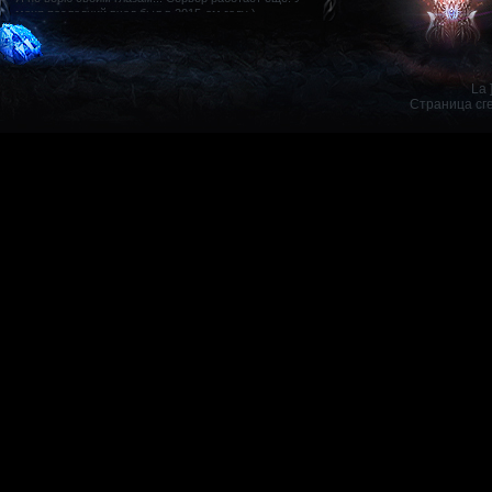
24.
5
Лидер: FallenRain
Forever
25.
5
Лидер: BenQ
La 
Страница сг