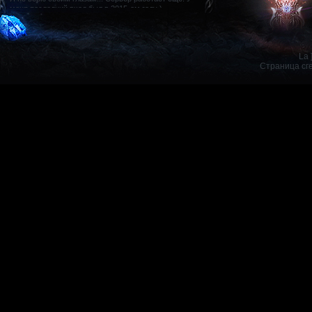
La 
Страница сг