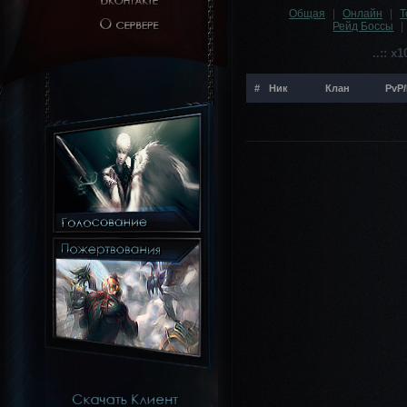
Общая
|
Онлайн
|
Т
Рейд Боссы
|
..:: x
#
Ник
Клан
PvP