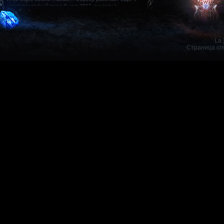
La 
Страница сг