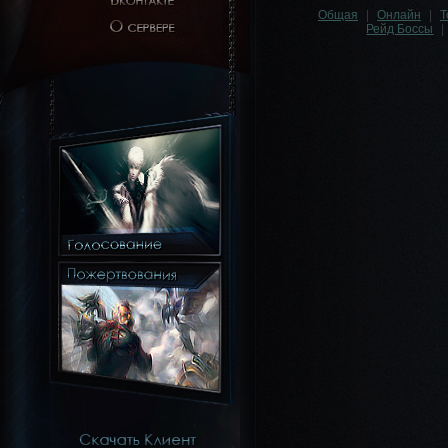
Общая
|
Онлайн
|
Т
Рейд Боссы
|