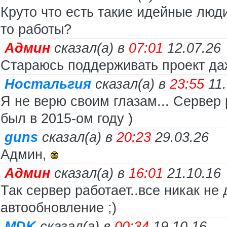
Круто что есть такие идейные люд
то работы?
Админ
сказал(а) в
07:01
12.07.26
Стараюсь поддерживать проект даж
Ностальгия
сказал(а) в
23:55
11
Я не верю своим глазам... Сервер
был в 2015-ом году )
guns
сказал(а) в
20:23
29.03.26
Админ,
Админ
сказал(а) в
16:01
21.10.16
Так сервер работает..все никак не
автообновление ;)
MDK
сказал(а) в
00:34
19.10.16