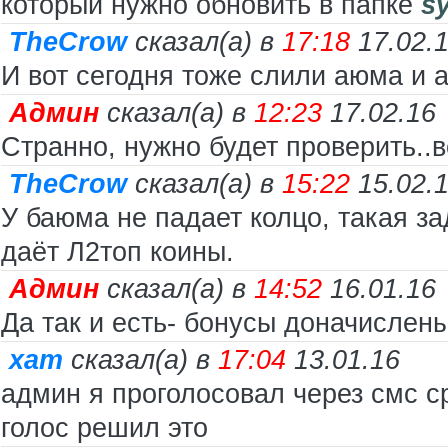
который нужно обновить в папке
s
TheCrow
сказал(а) в
17:18
17.02.
И вот сегодня тоже слили аюма и а
Админ
сказал(а) в
12:23
17.02.16
Странно, нужно будет проверить..
TheCrow
сказал(а) в
15:22
15.02.
У баюма не падает колцо, такая за
даёт Л2топ коины.
Админ
сказал(а) в
14:52
16.01.16
Да так и есть- бонусы доначислены
xam
сказал(а) в
17:04
13.01.16
админ я проголосовал через смс ср
голос решил это