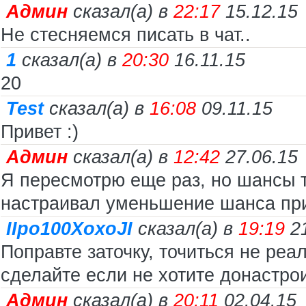
Админ
сказал(а) в
22:17
15.12.15
Не стесняемся писать в чат..
1
сказал(а) в
20:30
16.11.15
20
Test
сказал(а) в
16:08
09.11.15
Привет :)
Админ
сказал(а) в
12:42
27.06.15
Я пересмотрю еще раз, но шансы та
настраивал уменьшение шанса при
IIpo100XoxoJI
сказал(а) в
19:19
2
Поправте заточку, точиться не реа
сделайте если не хотите донастро
Админ
сказал(а) в
20:11
02.04.15