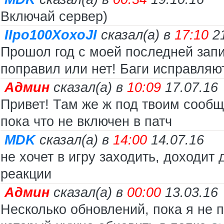
Включай сервер)
IIpo100XoxoJI
сказал(а) в
17:10
2
Прошол год с моей последней запис
поправил или нет! Баги исправляют
Админ
сказал(а) в
10:09
17.07.16
Привет! Там же ж под твоим сооб
пока что не включен в патч
MDK
сказал(а) в
14:00
14.07.16
не хочет в игру заходить, доходит
реакции
Админ
сказал(а) в
00:00
13.03.16
Несколько обновлений, пока я не 