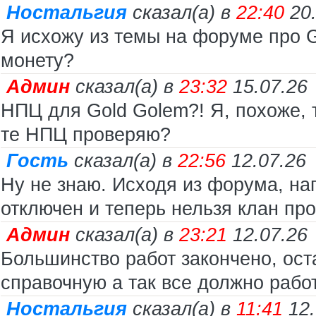
Ностальгия
сказал(а) в
22:40
20
Я исхожу из темы на форуме про Go
монету?
Админ
сказал(а) в
23:32
15.07.26
НПЦ для Gold Golem?! Я, похоже, 
те НПЦ проверяю?
Гость
сказал(а) в
22:56
12.07.26
Ну не знаю. Исходя из форума, н
отключен и теперь нельзя клан про
Админ
сказал(а) в
23:21
12.07.26
Большинство работ закончено, ост
справочную а так все должно работ
Ностальгия
сказал(а) в
11:41
12