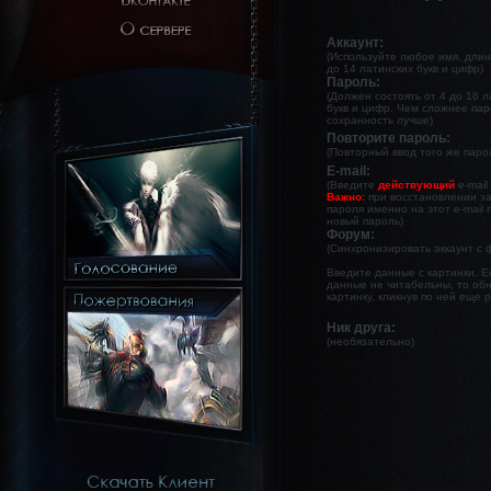
Аккаунт:
(Используйте любое имя, длин
до 14 латинских букв и цифр)
Пароль:
(Должен состоять от 4 до 16 
букв и цифр. Чем сложнее пар
сохранность лучше)
Повторите пароль:
(Повторный ввод того же паро
E-mail:
(Введите
действующий
e-mail
Важно:
при восстановлении з
пароля именно на этот e-mail 
новый пароль)
Форум:
(Синхронизировать аккаунт с
Введите данные с картинки. Е
данные не читабельны, то об
картинку, кликнув по ней еще р
Ник друга:
(необязательно)